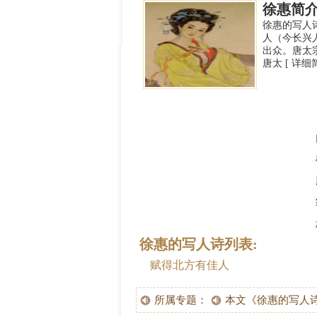
徐惠简
徐惠的写人诗
人（今长兴
出众。唐太
唐太 [ 详细
徐惠的写人诗列表:
赋得北方有佳人
所属专题：
本文《徐惠的写人