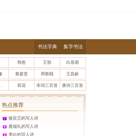
书法字典
集字书法
参
韩愈
王勃
白居易
修
黄庭坚
周敦颐
王昌龄
花
荷花
宋词三百首
唐诗三百首
热点推荐
骆宾王的写人诗
晁端礼的写人诗
李白的写人诗