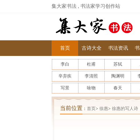
集大家书法 , 书法家学习创作站
首页
古诗大全
书法资讯
书
李白
杜甫
苏轼
辛弃疾
李清照
陶渊明
写景
咏物
春天
当前位置
：
首页
>
徐惠
>
徐惠的写人诗