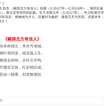
介：
,包含:《赋得北方有佳人》徐惠（公元627年―公元650年），湖州长城
人)，唐太宗李世民的妃嫔。生于贞观元年（公元627年）。年少时便才华
宗听说后，将她纳为才人。后被封为婕妤，接着又升为充容。贞观末年，
简介 ]
《赋得北方有佳人》
由来称独立，本自号倾城。
柳叶眉间发，桃花脸上生。
腕摇金钏响，步转玉环鸣。
纤腰宜宝袜，红衫艳织成。
悬知一顾重，别觉舞腰轻。
诗》