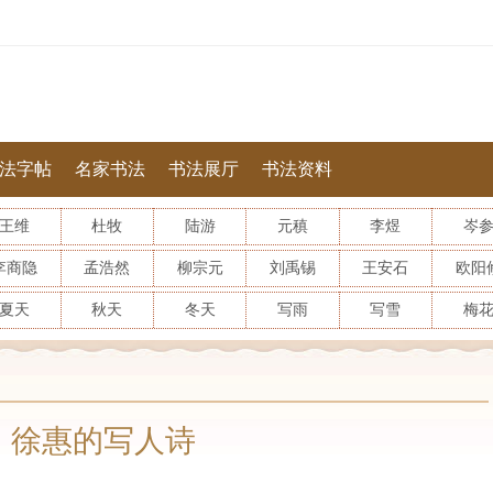
法字帖
名家书法
书法展厅
书法资料
王维
杜牧
陆游
元稹
李煜
岑
李商隐
孟浩然
柳宗元
刘禹锡
王安石
欧阳
夏天
秋天
冬天
写雨
写雪
梅
徐惠的写人诗