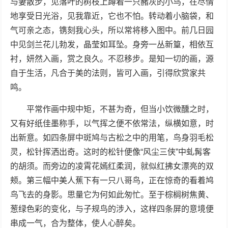
与妻散步，见落叶的树枝上蹲着一只赭灰的小鸟，在尽情
地享受日光浴，见我靠近，它也不怕。转动着小脑袋，和
气可亲之态，镌刻我心头，所以常将移入图中。前几日园
中见剑兰花儿勃发，晶莹如耳坠。身旁一丛新篁，相依互
衬，妍然入画，赏之良久。不忍移步。是知一切的画，源
自于生活，凡合于美的法则，皆可入画，引得欣赏家共
鸣。
平常作画中规中矩，不甚为奇，但当小饮微醺之时，
又有好纸佳墨称手，以气挥之便不依常法，纵横如意，时
出新意。如四条屏中斑鸠与古松之中的用笔，鸟身羽毛松
灵，松针挥洒出奇。这时的松针便像“风尘三侠”中虬髯客
的胡须。而旁边的凌霄花嫣红柔润，就似红拂女漂亮的双
颊。第三幅中美人蕉下有一只八哥鸟，正在惊奇的看着鸠
鸟飞去的身影。思量它为何如此匆忙。至于棕榈树焦黄、
葱绿色彩的变化，与子规鸟的涉入，这样四条屏的意境便
串成一气，合为整体，使人心醉矣。