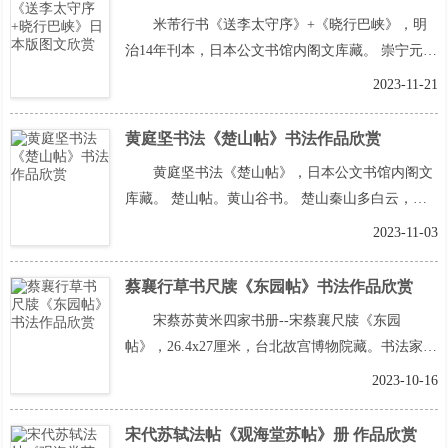
家”之一。后人称他的楷书为长枪大戟。
阅读全文
米芾行书《送李太守序》+《晓行巴峡》，明
>>
治14年刊本，日本公文书馆内阁文库藏。 崇宁元年
八月芾声明：以上作品仅供学习参考，本站并不能
2023-11-21
保证作品的真实性。
阅读全文>>
黄庭坚书法《楚山帖》书法作品欣赏
黄庭坚书法《楚山帖》，日本公文书馆内阁文
库藏。 楚山帖。黄山谷书。 楚山秦山多白云，白
云处处长随君。君今还入楚山里，云亦随君度湘
2023-11-03
水。水上女罗衣白云早卧蚤行君早起。元丰三
阅读
全文>>
蔡襄行草书尺牍《东园帖》书法作品欣赏
宋蔡苏黄米四家书册--宋蔡襄尺牍《东园
帖》，26.4x27厘米，台北故宫博物院藏。书法家释
文：东园柳色渐黄。不辞一醉亦是湖山佳兴。仆以
2023-10-16
三月中行矣。别去便有经年之隔。望即命驾。
阅读
全文>>
宋代苏轼法帖《观海堂苏帖》册 作品欣赏