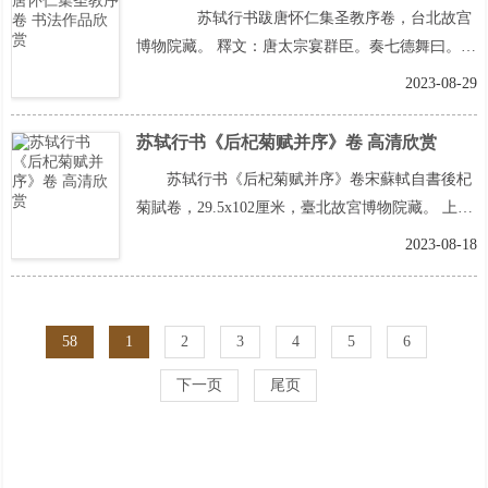
苏轼行书跋唐怀仁集圣教序卷，台北故宫
博物院藏。 釋文：唐太宗宴群臣。奏七德舞曰。朕
昔受委專征。遂有此曲。雖非文德之雍容。然則業
2023-08-29
由茲而定。不敢忘本。封德彝曰。陛下
阅读全文
>>
苏轼行书《后杞菊赋并序》卷 高清欣赏
苏轼行书《后杞菊赋并序》卷宋蘇軾自書後杞
菊賦卷，29.5x102厘米，臺北故宮博物院藏。 上一
页
阅读全文>>
2023-08-18
58
1
2
3
4
5
6
下一页
尾页