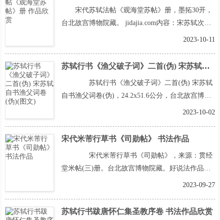
宋代苏轼法帖《观海堂苏帖》册，墨拓30开，
台北故宫博物院藏。 jidajia.com内容：宋苏轼次韵
子由送家退翁知怀安军，宋苏轼呈淳父诗，宋苏轼
2023-10-11
和诗呈公济子侔二通守，宋苏轼送杨礼先知广安
阅
读全文>>
苏轼行书《渔父破子词》二首(伪) 宋苏轼自书渔父词卷(伪)(图文)
苏轼行书《渔父破子词》二首(伪) 宋苏轼
自书渔父词卷(伪)，24.2x51.6公分，台北故宫博物
院藏。 渔父饮。谁家去。鱼蟹一时分付。酒无多少
2023-10-02
醉为期。彼此不论钱数。右渔父破子
阅读全文>>
宋代米芾行草书《司勋帖》 书法作品
宋代米芾行草书《司勋帖》，来源：贯经
堂米帖(三)册。台北故宫博物院藏。好说法作品就
是牛逼 释文：司勋老兄阁下。内翰必常常相
2023-09-27
见。不曾得披晤，留刺尔。八日方遍得两府，经
阅
读全文>>
苏轼行书跋唐怀仁集圣教序卷 书法作品欣赏