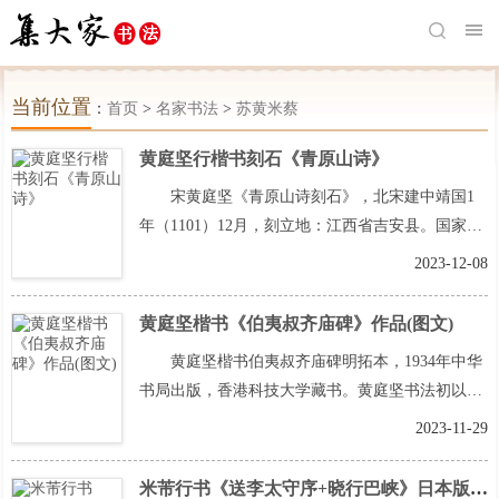
当前位置
：
首页
>
名家书法
>
苏黄米蔡
黄庭坚行楷书刻石《青原山诗》
宋黄庭坚《青原山诗刻石》，北宋建中靖国1
年（1101）12月，刻立地：江西省吉安县。国家图
书馆藏拓8张。《青原山诗》全称《次韵周元翁同
2023-12-08
曹游青原山寺长韵》，亦称《七祖山诗》、《次韵
周法曹游青原山寺》。北宋黄庭坚诗并书。
阅读全
黄庭坚楷书《伯夷叔齐庙碑》作品(图文)
文>>
黄庭坚楷书伯夷叔齐庙碑明拓本，1934年中华
书局出版，香港科技大学藏书。黄庭坚书法初以周
越为师，后来取法颜真卿及怀素，受杨凝式影响，
2023-11-29
尤得力于《痊鹳铭》，笔法以侧险取势，纵横奇
倔，笔法瘦劲，字体开张，自成风格，为“宋四
米芾行书《送李太守序+晓行巴峡》日本版图文欣赏