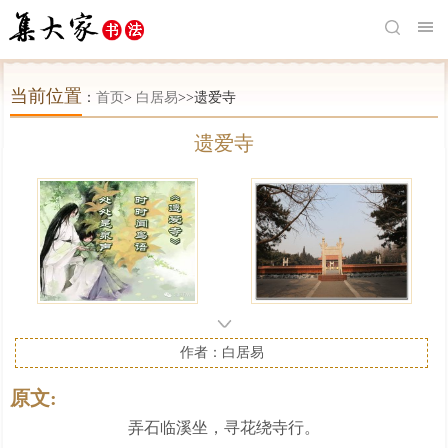
当前位置
：
首页
>
白居易
>>遗爱寺
遗爱寺
作者：白居易
原文:
弄石临溪坐，寻花绕寺行。