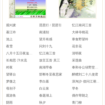
观刈麦
琵琶行 / 琵琶引
忆江南词三首
暮江吟
南浦别
大林寺桃花
池上
望月有感
寒食野望吟
夜雪
问刘十九
花非花
八月十五日夜湓亭望月
忆江南三首
清明夜
长相思·汴水流
放言五首·其三
采莲曲
村夜
南湖早春
奉和令公绿野堂种花
望驿台
邯郸冬至夜思家
醉赠刘二十八使君
梦微之
李白墓
浪淘沙·借问江潮与海水
母别子
白云泉
早冬
观游鱼
春题湖上
偶作寄朗之
阴雨
秋夕
青门柳