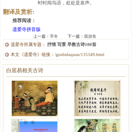
时时闻鸟语，处处是泉声。
翻译及赏析:
推荐阅读：
遗爱寺拼音版
上一篇：
早冬
下一篇：
观游鱼
遗爱寺所属专题：
抒情
写景
早教古诗100首
本文《遗爱寺》链接：/gushidaquan/135349.html
白居易相关古诗