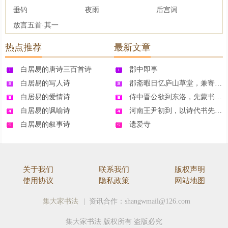
垂钓
夜雨
后宫词
放言五首·其一
热点推荐
最新文章
白居易的唐诗三百首诗
郡中即事
白居易的写人诗
郡斋暇日忆庐山草堂，兼寄二林僧社三十韵，
白居易的爱情诗
侍中晋公欲到东洛，先蒙书问，期宿龙门，思
白居易的讽喻诗
河南王尹初到，以诗代书先问之
白居易的叙事诗
遗爱寺
关于我们
联系我们
版权声明
使用协议
隐私政策
网站地图
集大家书法
| 资讯合作：shangwmail@126.com
集大家书法 版权所有 盗版必究