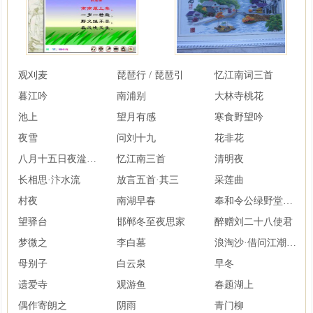
观刈麦
琵琶行 / 琵琶引
忆江南词三首
暮江吟
南浦别
大林寺桃花
池上
望月有感
寒食野望吟
夜雪
问刘十九
花非花
八月十五日夜湓亭望月
忆江南三首
清明夜
长相思·汴水流
放言五首·其三
采莲曲
村夜
南湖早春
奉和令公绿野堂种花
望驿台
邯郸冬至夜思家
醉赠刘二十八使君
梦微之
李白墓
浪淘沙·借问江潮与海水
母别子
白云泉
早冬
遗爱寺
观游鱼
春题湖上
偶作寄朗之
阴雨
青门柳