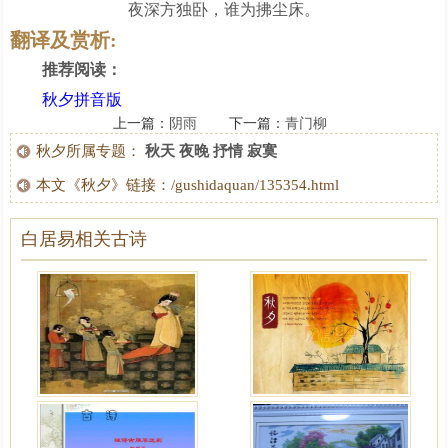
夜深方独卧，谁为拂尘床。
翻译及赏析:
推荐阅读：
秋夕拼音版
上一篇：
阴雨
下一篇：
青门柳
秋夕所属专题：
秋天
夜晚
抒情
寂寞
本文《秋夕》链接：/gushidaquan/135354.html
白居易相关古诗