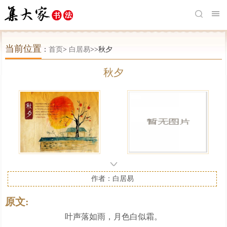
当前位置
：
首页
>
白居易
>>秋夕
秋夕
作者：白居易
原文:
叶声落如雨，月色白似霜。