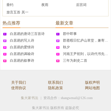
垂钓
夜雨
后宫词
放言五首·其一
热点推荐
最新文章
白居易的唐诗三百首诗
郡中即事
白居易的写人诗
郡斋暇日忆庐山草堂，兼寄二林僧社三十韵，
白居易的爱情诗
秋夕
白居易的讽喻诗
河南王尹初到，以诗代书先问之
白居易的叙事诗
三年为刺史二首
关于我们
联系我们
版权声明
使用协议
隐私政策
网站地图
集大家书法
| 资讯合作：shangwmail@126.com
集大家书法 版权所有 盗版必究